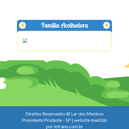
Familia Acolhedora
Direitos Reservados © Lar dos Meninos
Presidente Prudente - SP | website mantido
por
lofrano.com.br