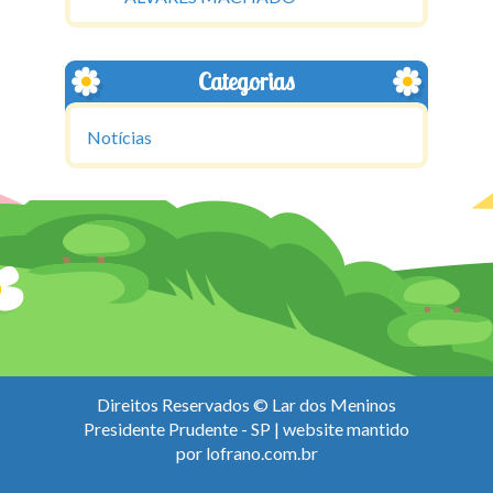
Categorias
Notícias
Direitos Reservados © Lar dos Meninos
Presidente Prudente - SP | website mantido
por
lofrano.com.br