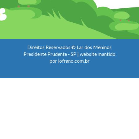
Transparência
Direitos Reservados © Lar dos Meninos
Presidente Prudente - SP | website mantido
por
lofrano.com.br