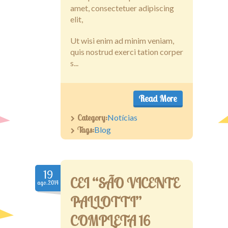
amet, consectetuer adipiscing
elit,
Ut wisi enim ad minim veniam,
quis nostrud exerci tation corper
s...
Read More
Category:
Notícias
Tags:
Blog
19
CEI “SÃO VICENTE
ago.2014
PALLOTTI”
COMPLETA 16