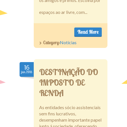
os amigos e primos. Escolha por
espaços ao ar livre, com...
Read More
Category:
Notícias
16
DESTINAÇÃO DO
jan.2015
IMPOSTO DE
RENDA
As entidades sócio assistenciais
sem fins lucrativos,
desempenham importante papel
junto á sociedade, oferecendo